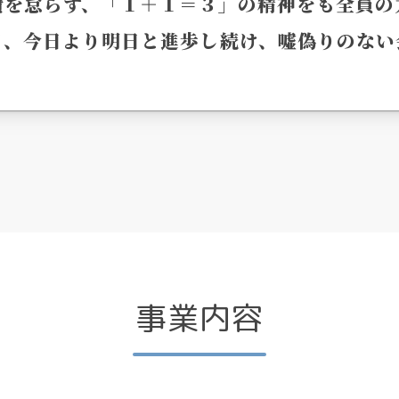
鑽を怠らず、「１＋１＝３」の精神をも全員の
日、今日より明日と進歩し続け、嘘偽りのない
事業内容