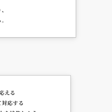
り、
る。
応える
て対応する