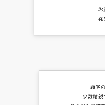
お
従
顧客
少数精鋭