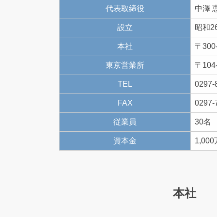
代表取締役
中澤 
設立
昭和2
本社
〒300
東京営業所
〒104
TEL
0297-
FAX
0297-
従業員
30名
資本金
1,00
本社